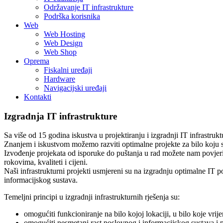
Održavanje IT infrastrukture
Podrška korisnika
Web
Web Hosting
Web Design
Web Shop
Oprema
Fiskalni uređaji
Hardware
Navigacijski uređaji
Kontakti
Izgradnja IT infrastrukture
Sa više od 15 godina iskustva u projektiranju i izgradnji IT infrastruk
Znanjem i iskustvom možemo razviti optimalne projekte za bilo koju si
Izvođenje projekata od isporuke do puštanja u rad možete nam povjeri
rokovima, kvaliteti i cijeni.
Naši infrastrukturni projekti usmjereni su na izgradnju optimalne IT 
informacijskog sustava.
Temeljni principi u izgradnji infrastrukturnih rješenja su:
omogućiti funkcioniranje na bilo kojoj lokaciji, u bilo koje vrij
omogućiti nesmetani rast poslovnog i informacijskog sustava i 