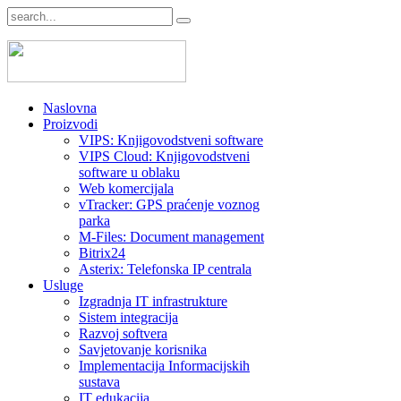
Naslovna
Proizvodi
VIPS: Knjigovodstveni software
VIPS Cloud: Knjigovodstveni
software u oblaku
Web komercijala
vTracker: GPS praćenje voznog
parka
M-Files: Document management
Bitrix24
Asterix: Telefonska IP centrala
Usluge
Izgradnja IT infrastrukture
Sistem integracija
Razvoj softvera
Savjetovanje korisnika
Implementacija Informacijskih
sustava
IT edukacija