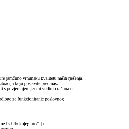
ture jamčimo vrhunsku kvalitetu naših rješenja!
tuaciju koju postavite pred nas.
ti s povjerenjem jer mi vodimo računa o
podloge za funkcioniranje poslovnog
eme i s bilo kojeg uređaja
prostora